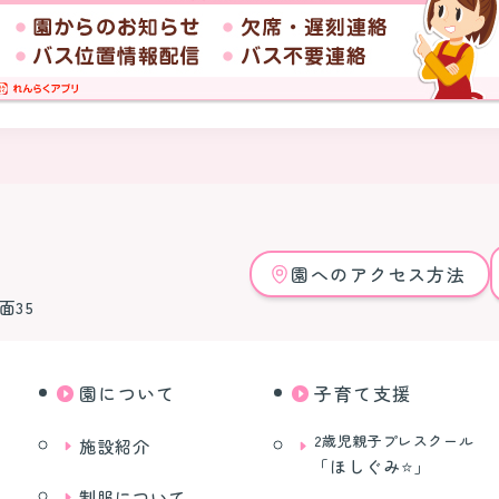
園へのアクセス方法
面35
園について
子育て支援
2歳児親子プレスクール
施設紹介
｢ほしぐみ⭐｣
制服について