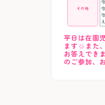
その他
平日は在園
ます☺️また
お答えできま
のご参加、お