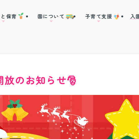
育と保育
園について
子育て支援
入
雰囲気
施設紹介
2歳児親子プレスクール｢ほしぐみ⭐｣
1日の流れ
制服について
カリキュラム
安全･防犯
満3歳児クラス｢に
課外教室
園バス
食育･給食
費用について
はくさん庭園開放
年間行事
園の概要
在園児の預かり保育｢キッズクラブ｣
開放のお知らせ🎅