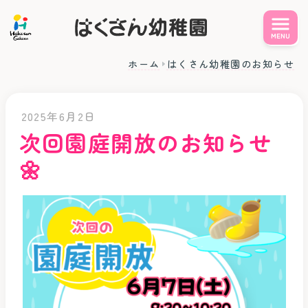
MENU
教育と保育
ホーム
はくさん幼稚園のお知らせ
学年ごとの雰囲気
園について
園での1日の流れ
施設紹介
子育て支援
教育カリキュラム
制服について
2歳児親子プレスクール
2025年6月2日
入園のご案内
｢ほしぐみ⭐｣
課外教室
安全･防犯
次回園庭開放のお知らせ
満3歳児クラス
食育･給食
園バスについて
｢にじぐみ🌈｣
アクセス
お問い合わせ
🌼
年間行事
費用について
はくさん園庭開放
園の概要
在園児の預かり保育
学校法人 白山学園
求人情報
｢キッズクラブ｣